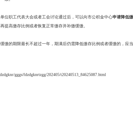
本单位职工代表大会或者工会讨论通过后，可以向市公积金中心
申请降低缴
，再提高缴存比例或者恢复正常缴存并补缴缓缴。
缓缴的期限最长不超过一年，期满后仍需降低缴存比例或者缓缴的，应当
k/fdzdgknr/gggs/fdzdgknrtzgg/202405/t20240513_84625087.html