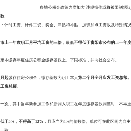
基数
括：计时工资、计件工资、奖金、津贴和补贴、加班加点工资以及特殊情
阳市上一年度职工月平均工资的三倍
，最低
不得低于贵阳市公布的上一年
确定本缴存年度住房公积金缴存基数上、下限标准，并向社会公布。
个月起
缴存住房公积金，缴存基数为职工本人
第二个月全月应发工资总额
发工资总额
。
定一次
，其中当年新参加工作和新调入职工在年度缴存基数调整时，不再
低于5%
，
不得高于12%
，且应当为1%的整数倍。单位可在此区间内自
例一致。