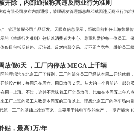
”被开除，内部通报称其违反商业行为准则
耀终端有限公司发布内部通报，荣耀研发管理部总裁邓斌因违反商业行为
人”，管理荣耀公司产品研发。天眼查信息显示，邓斌目前担任上海荣耀
显示的《荣耀行为准则》包括以消费者为中心、尊重和爱护每一位员工、
具体条目包括反贿赂、反洗钱、反对内幕交易、反不正当竞争、维护员工
放假6天 ，工厂内停放 MEGA 上千辆
义区的理想汽车北京工厂了解到，工厂的部分员工已经从本周二开始休假
开始投产时，每周只在周六、周日放假 2 天。从大约一个月前起，部分员
需要在周一上班。不过，这并不意味着工厂全员放假。比如在本周五上午八
来工厂上班的员工人数是本周五的三倍以上。理想北京工厂的停车场内目前
代第一工厂的基础上改造而来，主要用于纯电车型的生产，一期产能为 10 
贴，最高1万/年