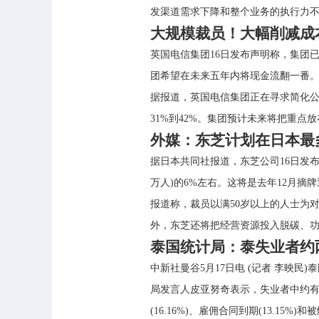
发渠道需求下降和整个业务的执行力
大规模裁员！大幅削减成
英国电信集团16日发布声明称，集团已
团希望在未来五年内将现金流翻一番。
据报道，英国电信集团正在寻求简化公
31%到42%。集团预计未来将把重
外媒：东芝计划在日本最多
据日本共同社报道，东芝公司16日发布中
万人)的6%左右。这将是去年12月
报道称，裁员以满50岁以上的人士为
外，东芝还将把经营资源投入脱碳、
泰国统计局：泰失业者约
中新社曼谷5月17日电 (记者 李映
局发言人皮亚努奇表示，失业者中约有7
(16.16%)、雇佣合同到期(13.15%)和