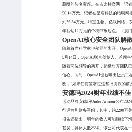
薪酬的头名宝座。在吉比特官网，记者看
50.14万元。记者在星宸科技的猎聘
到36.84万元。特宝生物、亿联网络、
年薪达12万元的个税申报起点。（厦
OpenAI核心安全团队
随着首席科学家伊尔亚的离开，OpenA
5月14日，OpenAI联合创始人、首席科
随着两位领导的离开，超级对齐团队已被
信心。同时，OpenAI也被曝出让员
改，“如果任何签署过这些旧协议的前
安德玛2024财年业绩不
运动品牌安德玛Under Armour公
行运营和财务重组，其中，约2200
报告还指出，明年的收入可能继续下滑
裁员，具体人数不详。该公司代表在一份