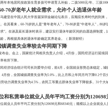
年本地居民按政策生育多孩可申请育儿补贴，二孩5000元/年、三孩100
0-70岁老年人就业需求，允许个人选退休年龄
记马建堂在中国人民大学首届深圳金融论坛表示，应顺应长寿时代的到来
其看来，60-70岁的人是“青年老年人”，70-80岁是“中老年人”，80岁
求”。在谈及延长退休时表示，建议实行退休年龄区间的自愿选择制度，比如
龄，再根据具体的退休年龄确定其养老金。（ 新浪财经）
城镇调查失业率较去年同期下降
闻发布会。会上，国家统计局相关负责人介绍，4月份，国民经济运行延续
业率有所下降。
民经济综合统计司司长刘爱华介绍，前4月，全国就业形势总体稳定，城镇
点。4月份，全国城镇调查失业率为5.0%，比上月和上年同月均下降0.2个
籍劳动力调查失业率为4.5%，农民工等重点群体失业率下降较多。31个大
位和私营单位就业人员年平均工资分别为120698元
位就业人员年平均工资分别为120698元和68340元；规模以上企业就业人员