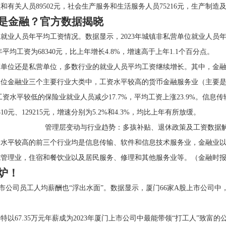
员和有关人员89502元，社会生产服务和生活服务人员75216元，生产制造
还是金融？官方数据揭晓
就业人员年平均工资情况。数据显示，2023年城镇非私营单位就业人员年平均工
平均工资为68340元，比上年增长4.8%，增速高于上年1.1个百分点。
营单位还是私营单位，多数行业的就业人员平均工资继续增长。其中，金
镇非私营单位金融业三个主要行业大类中，工资水平较高的货币金融服务业（
%；工资水平较低的保险业就业人员减少17.7%，平均工资上涨23.9%。
0元、129215元，增速分别为5.2%和4.3%，均比上年有所放缓。
资水平较高的前三个行业均是信息传输、软件和信息技术服务业，金融业
施管理业，住宿和餐饮业以及居民服务、修理和其他服务业等。（金融时
炉！
上市公司员工人均薪酬也“浮出水面”。数据显示，厦门66家A股上市公司中
以67.35万元年薪成为2023年厦门上市公司中最能带领“打工人”致富的