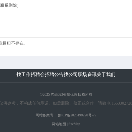
请联系删除）
 的栏目ID不存在。
找工作
招聘会
招聘公告
找公司
职场资讯
关于我们
©2025 玄熵023蓝鲸优聘 版权所有
考，不构成任何承诺。如需删除、修正或合作，请致电 15533027283 或发送邮
网站备案号：
鲁ICP备2025199220号-79
网站地图
|
SiteMap