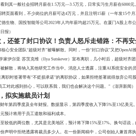
到其一般社会招聘月薪在1.5万元—3.5万元，日常实习生月薪在600
网招聘页面看到，不少岗位的月薪可达4万元，并且注明15薪（一年发15个月
艾德生物、国投智能等公司2023年人均年薪均超25万元。在厦门A股上市公司
门日报）
解散，还签了封口协议！负责人怒斥走错路：不再
I核心安全团队“超级对齐”被曝解散。同时，一份“封口协议”又把OpenA
学家伊尔亚·苏茨克维（Ilya Sutskever）宣布离职，几小时后，超级对齐
解散，将纳入其他研究工作当中。消息人士透露，注重AI系统安全的员工已经
工在离职时签署带有“不贬损承诺”的离职协议，如果拒绝签署就得放弃公司
员工对此感到担心，可以联系我，我们也会解决这个问题。”（澎湃新闻）
佳，拟实施裁员计划
布2024财年第四季度及全年财报。数据显示，第四季度收入下降5%至13亿美元。
万美元预计将用于员工遣散和福利成本。
至较低的两位数，尤其是北美地区，预计将下降15%至17%。换句话说
声明中拒绝透露将裁员多少人。在一份新闻稿中，公司创始人兼首席执行官Ke