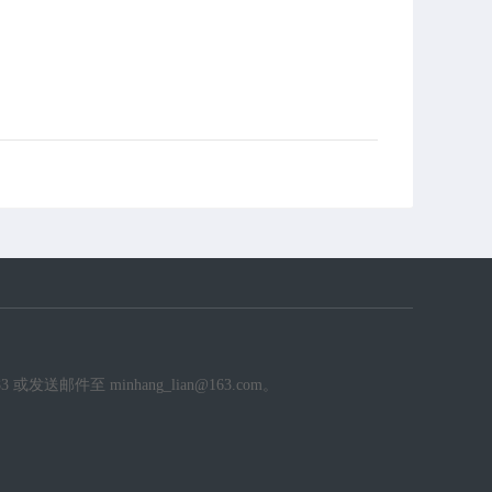
件至 minhang_lian@163.com。