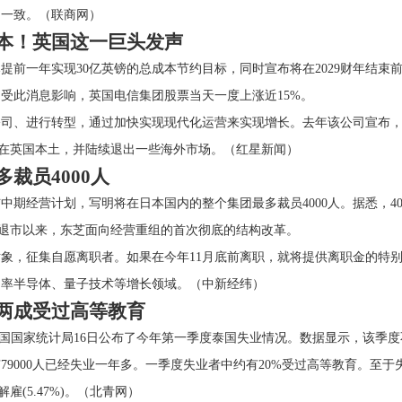
不一致。（联商网）
本！英国这一巨头发声
提前一年实现30亿英镑的总成本节约目标，同时宣布将在2029财年结束前
受此消息影响，英国电信集团股票当天一度上涨近15%。
司、进行转型，通过加快实现现代化运营来实现增长。去年该公司宣布，计划
点放在英国本土，并陆续退出一些海外市场。（红星新闻）
裁员4000人
期经营计划，写明将在日本国内的整个集团最多裁员4000人。据悉，4000
摘牌退市以来，东芝面向经营重组的首次彻底的结构改革。
对象，征集自愿离职者。如果在今年11月底前离职，就将提供离职金的特
功率半导体、量子技术等增长领域。（中新经纬）
两成受过高等教育
民)泰国国家统计局16日公布了今年第一季度泰国失业情况。数据显示，该季
9000人已经失业一年多。一季度失业者中约有20%受过高等教育。至于
被解雇(5.47%)。（北青网）