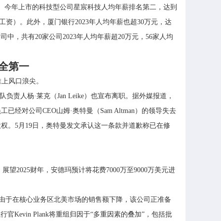
0元。今年上市的科技型公司星宸科技人均年薪排名第二，达到
工资）。此外，厦门银行2023年人均年薪也超30万元，达
中，共有20家公司2023年人均年薪超20万元，56家人均
安全第一
I推上风口浪尖。
团队负责人杨·莱克（Jan Leike）也宣布离职。据外媒报道，
对公司CEO山姆·奥特曼（Sam Altman）的领导失去
股权。5月19日，奥特曼发文承认这一条款并道歉称已在修
展望2025财年，安德玛预计将花费7000万至9000万美元进
，由于在核心业务区北美市场的销售额下降，该公司正准备
vin Plank将重组归因于“多重因素的叠加”，包括批