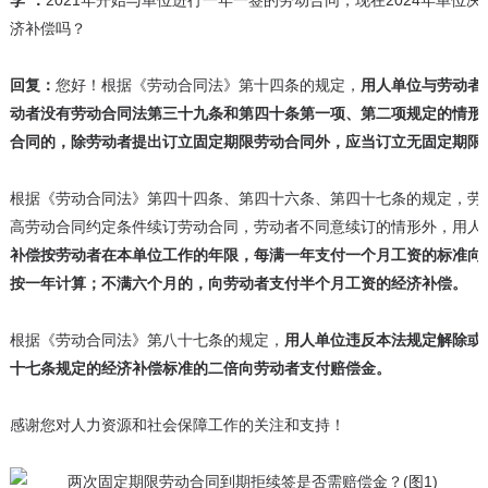
李*：
2021年开始与单位进行一年一签的劳动合同，现在2024年单位
济补偿吗？
回复：
您好！根据《劳动合同法》第十四条的规定，
用人单位与劳动者
动者没有劳动合同法第三十九条和第四十条第一项、第二项规定的情形
合同的，除劳动者提出订立固定期限劳动合同外，应当订立无固定期限
根据《劳动合同法》第四十四条、第四十六条、第四十七条的规定，劳
高劳动合同约定条件续订劳动合同，劳动者不同意续订的情形外，用人
补偿按劳动者在本单位工作的年限，每满一年支付一个月工资的标准向
按一年计算；不满六个月的，向劳动者支付半个月工资的经济补偿。
根据《劳动合同法》第八十七条的规定，
用人单位违反本法规定解除或
十七条规定的经济补偿标准的二倍向劳动者支付赔偿金。
感谢您对人力资源和社会保障工作的关注和支持！