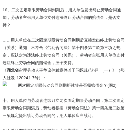
16、二次固定期限劳动合同到期后，用人单位发出终止劳动合同通
知，劳动者主张用人单位支付违法终止劳动合同的赔偿金，是否支
持？
……用人单位在二次固定期限劳动合同到期后直接发出终止劳动合同
（关系）通知，不符合《劳动合同法》第十四条第二款第三项之规
定，应认定为违法终止劳动合同（关系）。劳动者主张用人单位支付
违法终止劳动合同的赔偿金，应予支持。
《
湖北省
审理劳动人事争议仲裁案件若干问题规范指引（一）》（鄂
人社发〔2024〕7号）：
十、用人单位与劳动者连续订立两次固定期限劳动合同，第二次固定
期限劳动合同期满后，劳动者根据《劳动合同法》第十四条第二款第
三项规定提出续订劳动合同的，用人单位应当续订。