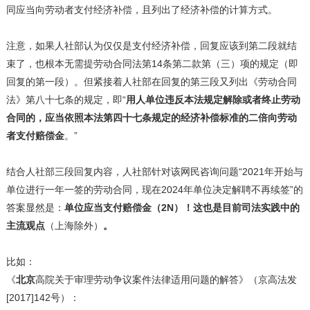
同应当向劳动者支付经济补偿，且列出了经济补偿的计算方式。
注意，如果人社部认为仅仅是支付经济补偿，回复应该到第二段就结
束了，也根本无需提劳动合同法第14条第二款第（三）项的规定（即
回复的第一段）。但紧接着人社部在回复的第三段又列出《劳动合同
法》第八十七条的规定，即“
用人单位违反本法规定解除或者终止劳动
合同的，应当依照本法第四十七条规定的经济补偿标准的二倍向劳动
者支付赔偿金
。”
结合人社部三段回复内容，人社部针对该网民咨询问题“2021年开始与
单位进行一年一签的劳动合同，现在2024年单位决定解聘不再续签”的
答案显然是：
单位应当支付赔偿金（2N）！这也是目前司法实践中的
主流观点
（上海除外）
。
比如：
《
北京
高院关于审理劳动争议案件法律适用问题的解答》（京高法发
[2017]142号）：