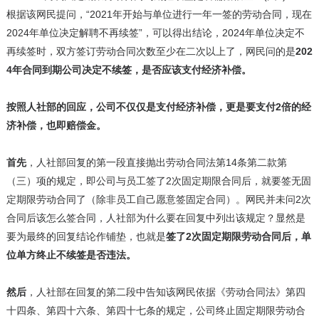
根据该网民提问，“2021年开始与单位进行一年一签的劳动合同，现在
2024年单位决定解聘不再续签”，可以得出结论，2024年单位决定不
再续签时，双方签订劳动合同次数至少在二次以上了，网民问的是
202
4年合同到期公司决定不续签，是否应该支付经济补偿。
按照人社部的回应，公司不仅仅是支付经济补偿，更是要支付2倍的经
济补偿，也即赔偿金。
首先
，人社部回复的第一段直接抛出劳动合同法第14条第二款第
（三）项的规定，即公司与员工签了2次固定期限合同后，就要签无固
定期限劳动合同了（除非员工自己愿意签固定合同）。网民并未问2次
合同后该怎么签合同，人社部为什么要在回复中列出该规定？显然是
要为最终的回复结论作铺垫，也就是
签了2次固定期限劳动合同后，单
位单方终止不续签是否违法。
然后
，人社部在回复的第二段中告知该网民依据《劳动合同法》第四
十四条、第四十六条、第四十七条的规定，公司终止固定期限劳动合