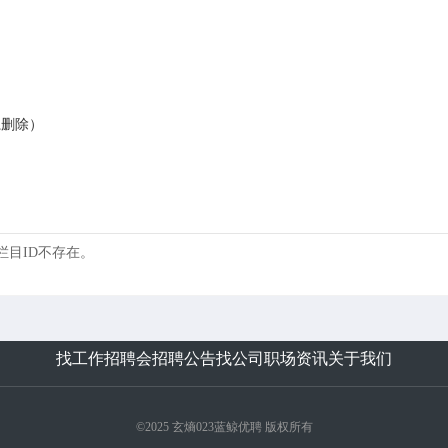
系删除）
 的栏目ID不存在。
找工作
招聘会
招聘公告
找公司
职场资讯
关于我们
©2025 玄熵023蓝鲸优聘 版权所有