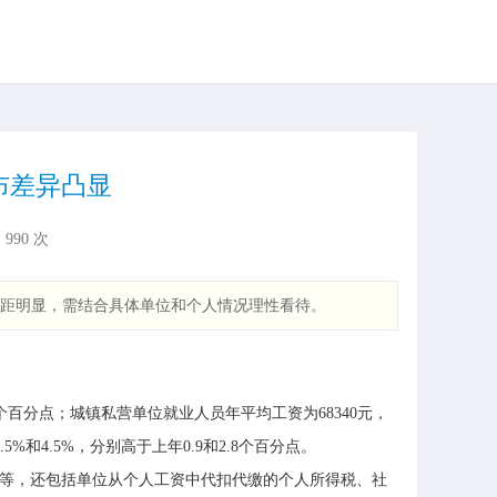
布差异凸显
：
990
次
资差距明显，需结合具体单位和个人情况理性看待。
9个百分点；城镇私营单位就业人员年平均工资为68340元，
和4.5%，分别高于上年0.9和2.8个百分点。
等，还包括单位从个人工资中代扣代缴的个人所得税、社